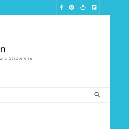
in
 und Städtereise