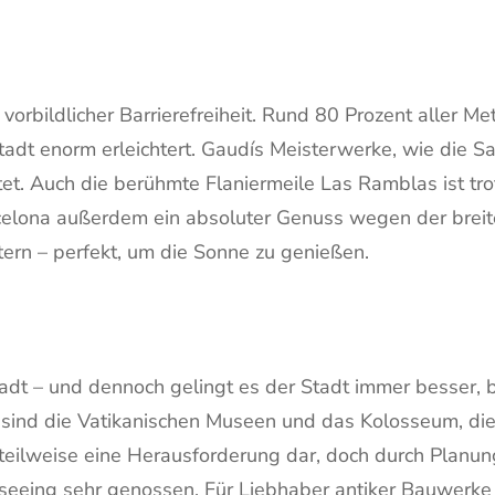
 vorbildlicher Barrierefreiheit. Rund 80 Prozent aller M
 Stadt enorm erleichtert. Gaudís Meisterwerke, wie die 
t. Auch die berühmte Flaniermeile Las Ramblas ist trot
Barcelona außerdem ein absoluter Genuss wegen der bre
tern – perfekt, um die Sonne zu genießen.
tadt – und dennoch gelingt es der Stadt immer besser, 
ht sind die Vatikanischen Museen und das Kolosseum, die
 teilweise eine Herausforderung dar, doch durch Planu
tseeing sehr genossen. Für Liebhaber antiker Bauwerke 