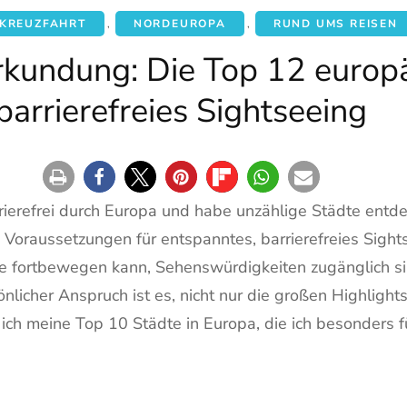
 KREUZFAHRT
,
NORDEUROPA
,
RUND UMS REISEN
erkundung: Die Top 12 europä
barrierefreies Sightseeing
rierefrei durch Europa und habe unzählige Städte entdeck
raussetzungen für entspanntes, barrierefreies Sightsee
e fortbewegen kann, Sehenswürdigkeiten zugänglich sin
önlicher Anspruch ist es, nicht nur die großen Highligh
e ich meine Top 10 Städte in Europa, die ich besonders f