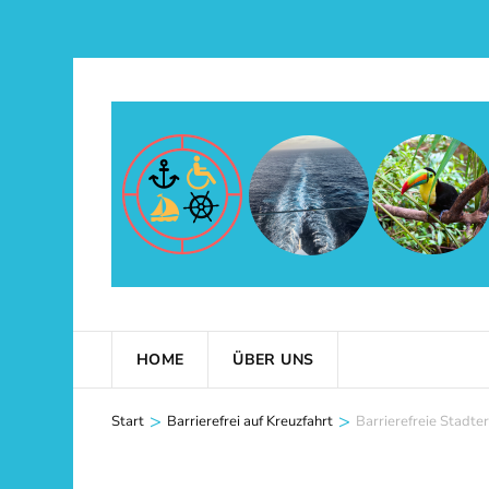
Zum
Inhalt
springen
(Eingabetaste
drücken)
HOME
ÜBER UNS
>
>
Start
Barrierefrei auf Kreuzfahrt
Barrierefreie Stadte