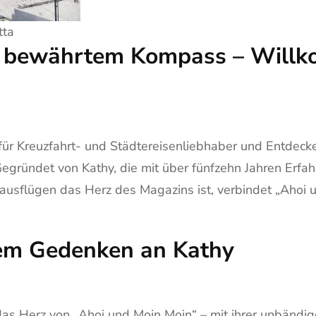
tta
d bewährtem Kompass – Willk
für Kreuzfahrt- und Städtereisenliebhaber und Entdec
 Gegründet von Kathy, die mit über fünfzehn Jahren Erfah
ausflügen das Herz des Magazins ist, verbindet „Ahoi 
llem Gedenken an Kathy
das Herz von „Ahoi und Moin Moin“ – mit ihrer unbändi