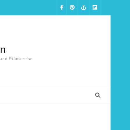
in
 und Städtereise