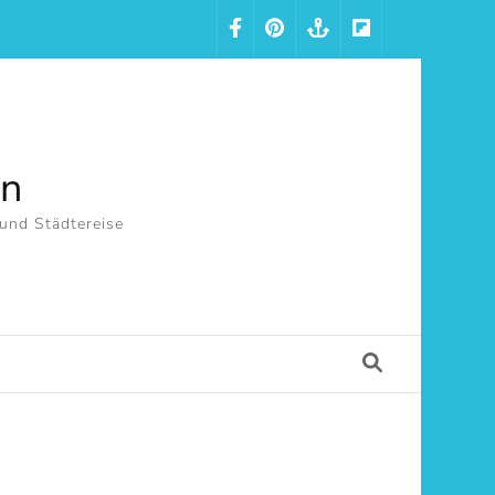
in
 und Städtereise