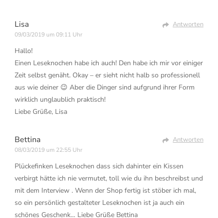
Lisa
Antworten
09/03/2019 um 09:11 Uhr
Hallo!
Einen Leseknochen habe ich auch! Den habe ich mir vor einiger
Zeit selbst genäht. Okay – er sieht nicht halb so professionell
aus wie deiner 😉 Aber die Dinger sind aufgrund ihrer Form
wirklich unglaublich praktisch!
Liebe Grüße, Lisa
Bettina
Antworten
08/03/2019 um 22:55 Uhr
Plückefinken Leseknochen dass sich dahinter ein Kissen
verbirgt hätte ich nie vermutet, toll wie du ihn beschreibst und
mit dem Interview . Wenn der Shop fertig ist stöber ich mal,
so ein persönlich gestalteter Leseknochen ist ja auch ein
schönes Geschenk… Liebe Grüße Bettina