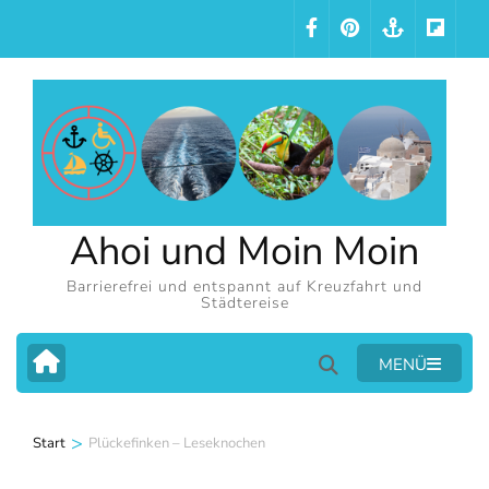
Zum
Inhalt
springen
(Eingabetaste
drücken)
Ahoi und Moin Moin
Barrierefrei und entspannt auf Kreuzfahrt und
Städtereise
MENÜ
>
Start
Plückefinken – Leseknochen