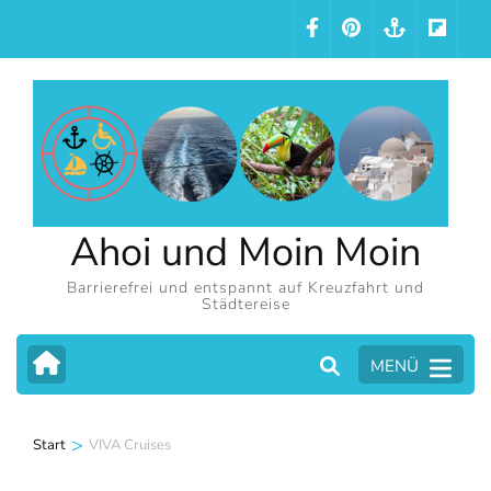
Zum
Inhalt
springen
(Eingabetaste
drücken)
Ahoi und Moin Moin
Barrierefrei und entspannt auf Kreuzfahrt und
Städtereise
MENÜ
>
Start
VIVA Cruises