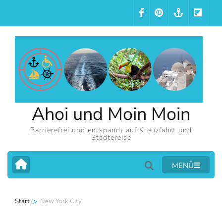
Zum
Inhalt
springen
(Eingabetaste
drücken)
Ahoi und Moin Moin
Barrierefrei und entspannt auf Kreuzfahrt und
Städtereise
MENÜ
>
Start
New York City