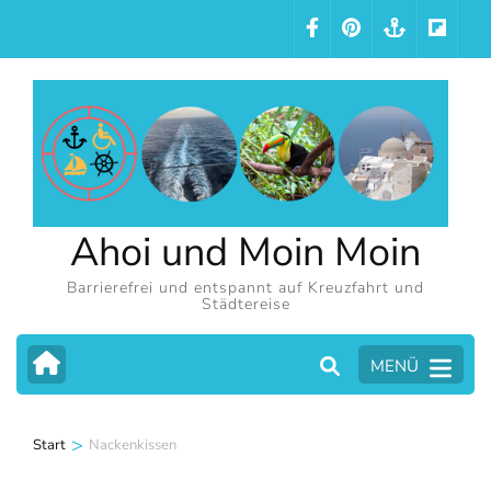
Zum
Inhalt
springen
(Eingabetaste
drücken)
Ahoi und Moin Moin
Barrierefrei und entspannt auf Kreuzfahrt und
Städtereise
MENÜ
>
Start
Nackenkissen