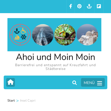
Zum
Inhalt
springen
(Eingabetaste
drücken)
Ahoi und Moin Moin
Barrierefrei und entspannt auf Kreuzfahrt und
Städtereise
MENÜ
>
Start
Insel Capri