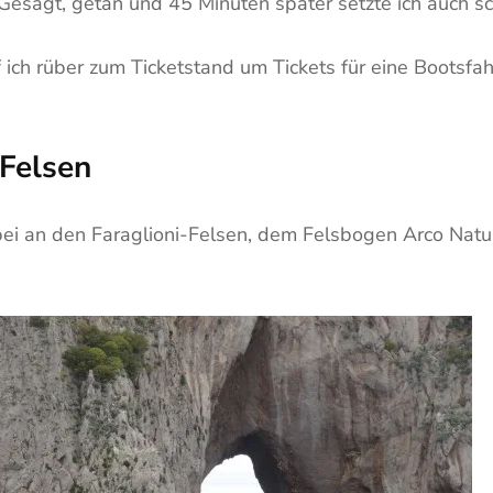
 Gesagt, getan und 45 Minuten später setzte ich auch s
h rüber zum Ticketstand um Tickets für eine Bootsfahr
-Felsen
bei an den Faraglioni-Felsen, dem Felsbogen Arco Natu