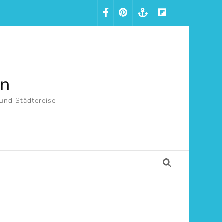
in
 und Städtereise