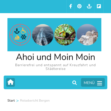
Zum
Inhalt
springen
(Eingabetaste
drücken)
Ahoi und Moin Moin
Barrierefrei und entspannt auf Kreuzfahrt und
Städtereise
MENÜ
>
Start
Reisebericht Bergen